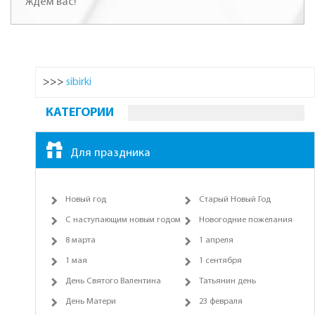
ждем вас!
>>>
sibirki
КАТЕГОРИИ
Для праздника
Новый год
Старый Новый Год
С наступающим новым годом
Новогодние пожелания
8 марта
1 апреля
1 мая
1 сентября
День Святого Валентина
Татьянин день
День Матери
23 февраля