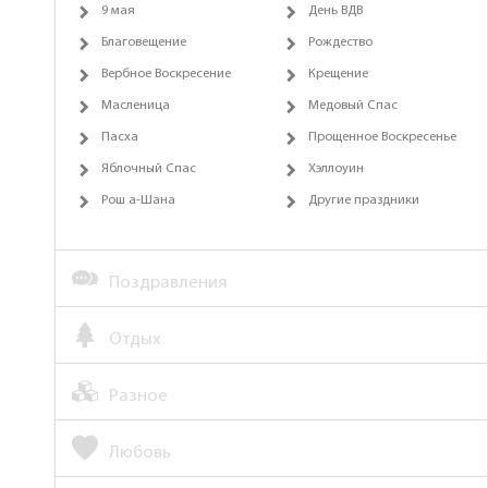
9 мая
День ВДВ
Благовещение
Рождество
Вербное Воскресение
Крещение
Масленица
Медовый Спас
Пасха
Прощенное Воскресенье
Яблочный Спас
Хэллоуин
Рош а-Шана
Другие праздники
Поздравления
Отдых
Разное
Любовь