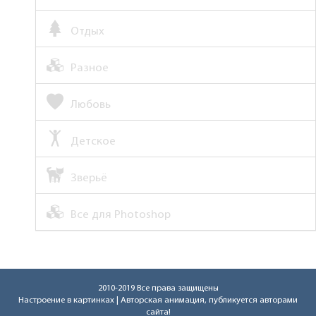
Отдых
Разное
Любовь
Детское
Зверьё
Все для Photoshop
2010-2019 Все права защищены
Настроение в картинках
| Авторская анимация, публикуется авторами
сайта!