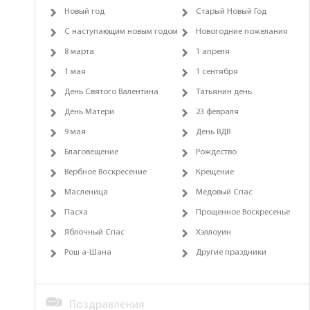
Новый год
Старый Новый Год
С наступающим новым годом
Новогодние пожелания
8 марта
1 апреля
1 мая
1 сентября
День Святого Валентина
Татьянин день
День Матери
23 февраля
9 мая
День ВДВ
Благовещение
Рождество
Вербное Воскресение
Крещение
Масленица
Медовый Спас
Пасха
Прощенное Воскресенье
Яблочный Спас
Хэллоуин
Рош а-Шана
Другие праздники
Поздравления