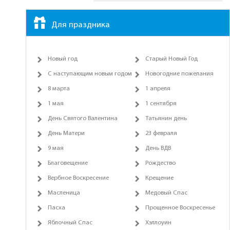
Для праздника
Новый год
Старый Новый Год
С наступающим новым годом
Новогодние пожелания
8 марта
1 апреля
1 мая
1 сентября
День Святого Валентина
Татьянин день
День Матери
23 февраля
9 мая
День ВДВ
Благовещение
Рождество
Вербное Воскресение
Крещение
Масленица
Медовый Спас
Пасха
Прощенное Воскресенье
Яблочный Спас
Хэллоуин