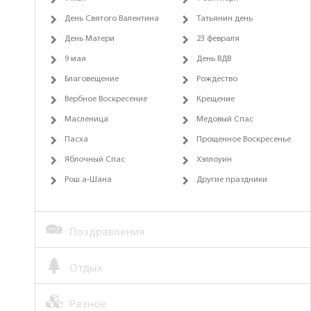
День Святого Валентина
Татьянин день
День Матери
23 февраля
9 мая
День ВДВ
Благовещение
Рождество
Вербное Воскресение
Крещение
Масленица
Медовый Спас
Пасха
Прощенное Воскресенье
Яблочный Спас
Хэллоуин
Рош а-Шана
Другие праздники
Поздравления
Отдых
Разное