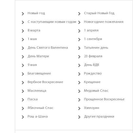
Новый год
Старый Новый Год
С наступающим новым годом
Новогодние пожелания
8 марта
1 апреля
1 мая
1 сентября
День Святого Валентина
Татьянин день
День Матери
23 февраля
9 мая
День ВДВ
Благовещение
Рождество
Вербное Воскресение
Крещение
Масленица
Медовый Спас
Пасха
Прощенное Воскресенье
Яблочный Спас
Хэллоуин
Рош а-Шана
Другие праздники