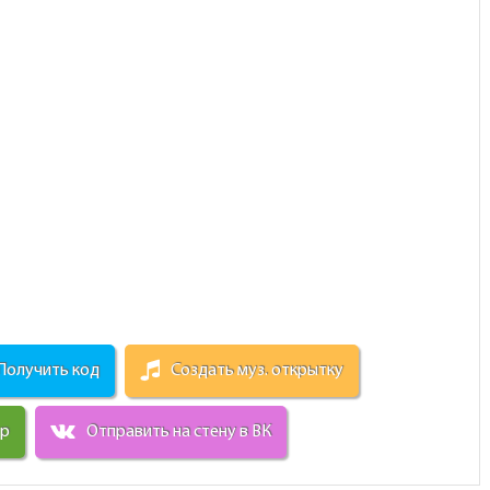
Получить код
Создать муз. открытку
ир
Отправить на стену в ВК