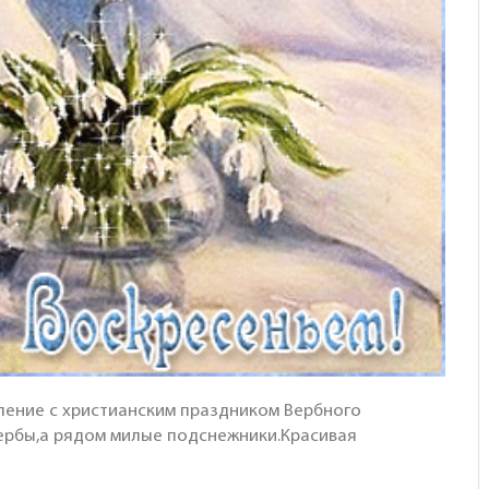
ление с христианским праздником Вербного
вербы,а рядом милые подснежники.Красивая