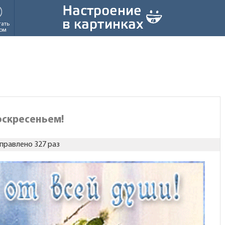
тать
ом
оскресеньем!
правлено 327 раз