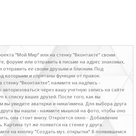
оекта "Мой Мир" или на стенку "Вконтакте" своим
ге, форуме или отправить в письме на адрес знакомых,
и отправить ее своим друзьям и близким. Под
од которыми и спрятаны функции от правок.
а стенку "Вконтактке", нажмите на надпись -
о авторизоваться через вашу учетную запись на сайте
п к списку ваших друзей. После того, как вы
м вы увидите аваткрки и ники/имена. Для выбора друга
- друга вы нашли - нажмите мышкой на фото, чтобы оно
ить, она стоит внизу. Откроется окно - Добавление
. Картина тут же появится на стенке у друга.
мите на кнопку "Создать муз. открытки". В появившемся