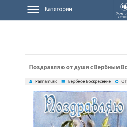
Категории
Хочу с
автор
Поздравляю от души с Вербным В
Pannamusic
Вербное Воскресение
От