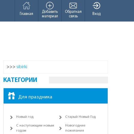
Добавить
Обратная
Главная
Вход
материал
связь
>>>
sibirki
КАТЕГОРИИ
Для праздника
Новый год
Старый Новый Год
С наступающим новым
Новогодние
годом
пожелания