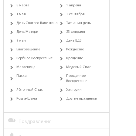
8 марта
1 апреля
1 мая
1 сентября
День Святого Валентина
Татьянин день
День Матери
23 февраля
9 мая
День ВДВ
Благовещение
Рождество
Вербное Воскресение
Крещение
Масленица
Медовый Спас
Пасха
Прощенное
Воскресенье
Яблочный Спас
Хэллоуин
Рош а-Шана
Другие праздники
Поздравления