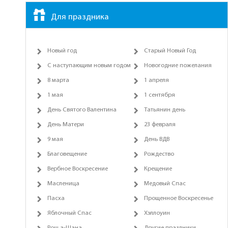
Для праздника
Новый год
Старый Новый Год
С наступающим новым годом
Новогодние пожелания
8 марта
1 апреля
1 мая
1 сентября
День Святого Валентина
Татьянин день
День Матери
23 февраля
9 мая
День ВДВ
Благовещение
Рождество
Вербное Воскресение
Крещение
Масленица
Медовый Спас
Пасха
Прощенное Воскресенье
Яблочный Спас
Хэллоуин