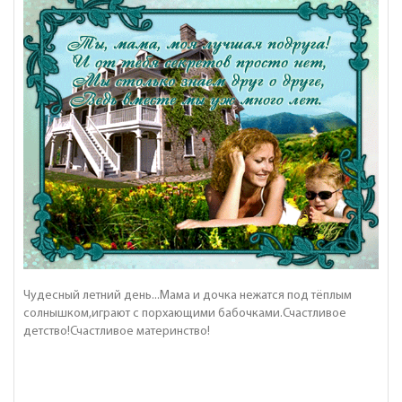
Чудесный летний день...Мама и дочка нежатся под тёплым
солнышком,играют с порхающими бабочками.Счастливое
детство!Счастливое материнство!