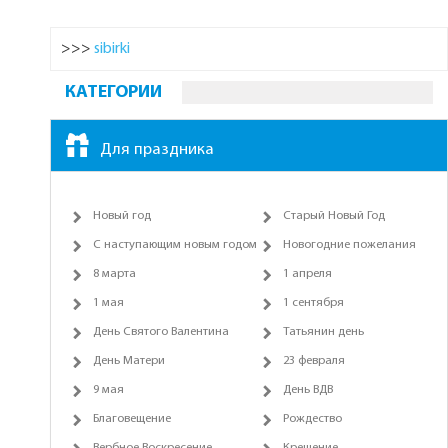
>>>
sibirki
КАТЕГОРИИ
Для праздника
Новый год
Старый Новый Год
С наступающим новым годом
Новогодние пожелания
8 марта
1 апреля
1 мая
1 сентября
День Святого Валентина
Татьянин день
День Матери
23 февраля
9 мая
День ВДВ
Благовещение
Рождество
Вербное Воскресение
Крещение