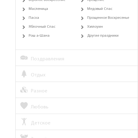
Масленица
Медовый Спас
Пасха
Прощенное Воскресенье
Яблочный Спас
Хэллоуин
Рош а-Шана
Другие праздники
Поздравления
Отдых
Разное
Любовь
Детское