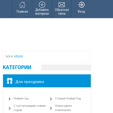
Добавить
Обратная
Главная
Вход
материал
связь
>>>
sibirki
КАТЕГОРИИ
Для праздника
Новый год
Старый Новый Год
С наступающим новым
Новогодние
годом
пожелания