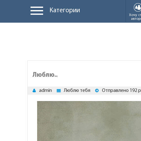
Категории
Хочу с
автор
Люблю..
admin
Люблю тебя
Отправлено 192 р