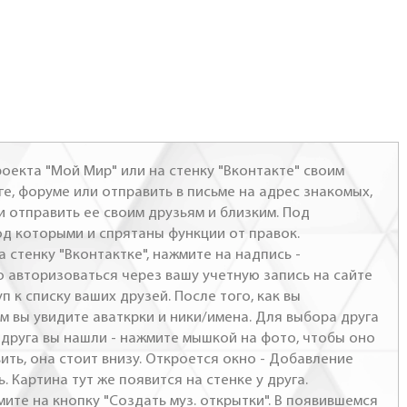
оекта "Мой Мир" или на стенку "Вконтакте" своим
ге, форуме или отправить в письме на адрес знакомых,
и отправить ее своим друзьям и близким. Под
од которыми и спрятаны функции от правок.
а стенку "Вконтактке", нажмите на надпись -
о авторизоваться через вашу учетную запись на сайте
п к списку ваших друзей. После того, как вы
м вы увидите аваткрки и ники/имена. Для выбора друга
- друга вы нашли - нажмите мышкой на фото, чтобы оно
ить, она стоит внизу. Откроется окно - Добавление
. Картина тут же появится на стенке у друга.
мите на кнопку "Создать муз. открытки". В появившемся