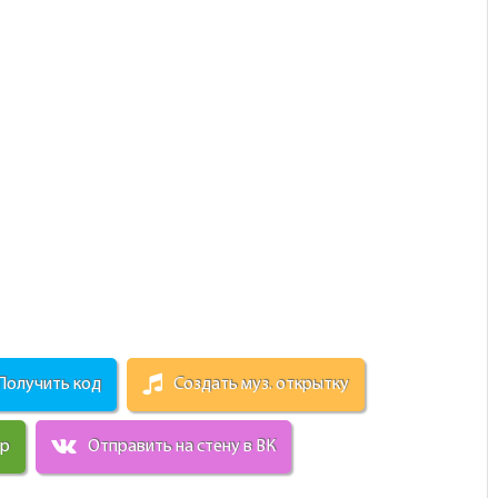
Получить код
Создать муз. открытку
ир
Отправить на стену в ВК