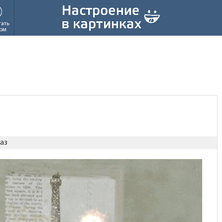
тать
ом
аз