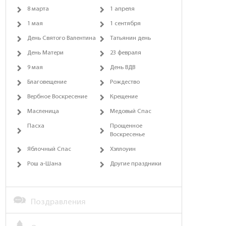
8 марта
1 апреля
1 мая
1 сентября
День Святого Валентина
Татьянин день
День Матери
23 февраля
9 мая
День ВДВ
Благовещение
Рождество
Вербное Воскресение
Крещение
Масленица
Медовый Спас
Пасха
Прощенное
Воскресенье
Яблочный Спас
Хэллоуин
Рош а-Шана
Другие праздники
Поздравления