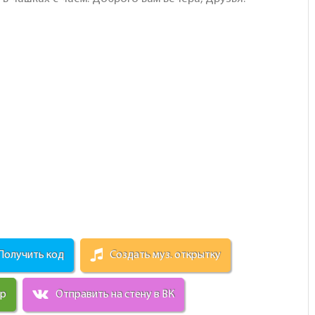
Получить код
Создать муз. открытку
ир
Отправить на стену в ВК