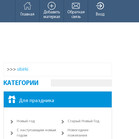
Добавить
Обратная
Главная
Вход
материал
связь
>>>
sibirki
КАТЕГОРИИ
Для праздника
Новый год
Старый Новый Год
С наступающим новым
Новогодние
годом
пожелания