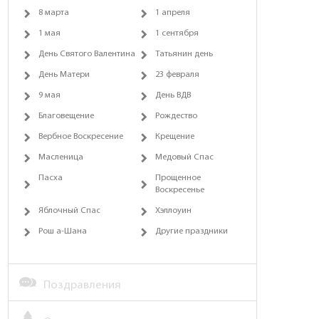
8 марта
1 апреля
1 мая
1 сентября
День Святого Валентина
Татьянин день
День Матери
23 февраля
9 мая
День ВДВ
Благовещение
Рождество
Вербное Воскресение
Крещение
Масленица
Медовый Спас
Пасха
Прощенное
Воскресенье
Яблочный Спас
Хэллоуин
Рош а-Шана
Другие праздники
Поздравления