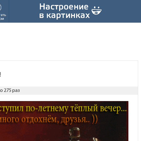
тать
ом
!
о 275 раз