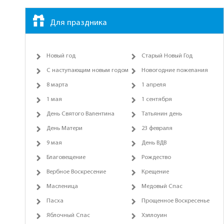
Для праздника
Новый год
Старый Новый Год
С наступающим новым годом
Новогодние пожелания
8 марта
1 апреля
1 мая
1 сентября
День Святого Валентина
Татьянин день
День Матери
23 февраля
9 мая
День ВДВ
Благовещение
Рождество
Вербное Воскресение
Крещение
Масленица
Медовый Спас
Пасха
Прощенное Воскресенье
Яблочный Спас
Хэллоуин