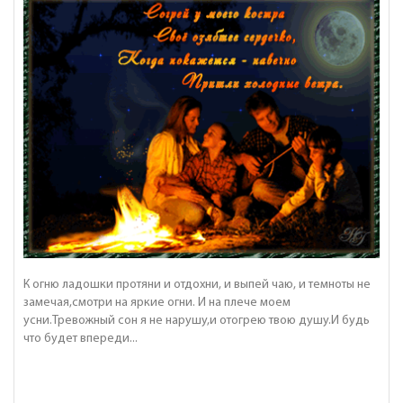
К огню ладошки протяни и отдохни, и выпей чаю, и темноты не
замечая,смотри на яркие огни. И на плече моем
усни.Тревожный сон я не нарушу,и отогрею твою душу.И будь
что будет впереди...