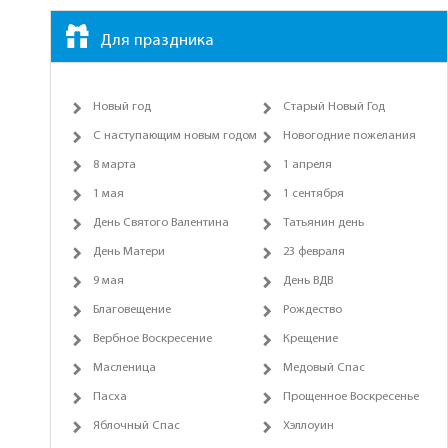
Для праздника
Новый год
Старый Новый Год
С наступающим новым годом
Новогодние пожелания
8 марта
1 апреля
1 мая
1 сентября
День Святого Валентина
Татьянин день
День Матери
23 февраля
9 мая
День ВДВ
Благовещение
Рождество
Вербное Воскресение
Крещение
Масленица
Медовый Спас
Пасха
Прощенное Воскресенье
Яблочный Спас
Хэллоуин