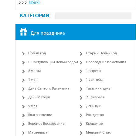
>>>
sibirki
КАТЕГОРИИ
Для праздника
Новый год
Старый Новый Год
С наступающим новым годом
Новогодние пожелания
8 марта
1 апреля
1 мая
1 сентября
День Святого Валентина
Татьянин день
День Матери
23 февраля
9 мая
День ВДВ
Благовещение
Рождество
Вербное Воскресение
Крещение
Масленица
Медовый Спас