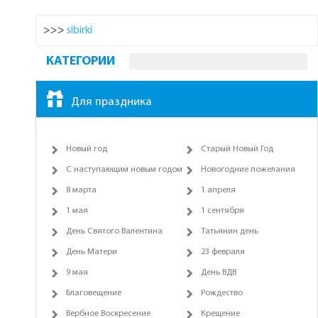
>>>
sibirki
КАТЕГОРИИ
Для праздника
Новый год
Старый Новый Год
С наступающим новым годом
Новогодние пожелания
8 марта
1 апреля
1 мая
1 сентября
День Святого Валентина
Татьянин день
День Матери
23 февраля
9 мая
День ВДВ
Благовещение
Рождество
Вербное Воскресение
Крещение