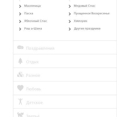
Масленица
Медовый Спас
Пасха
Прощенное Воскресенье
Яблочный Спас
Хэллоуин
Рош а-Шана
Другие праздники
Поздравления
Отдых
Разное
Любовь
Детское
Зверьё