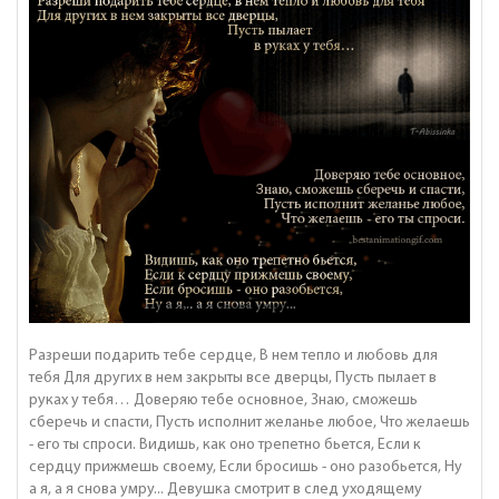
Разреши подарить тебе сердце, В нем тепло и любовь для
тебя Для других в нем закрыты все дверцы, Пусть пылает в
руках у тебя… Доверяю тебе основное, Знаю, сможешь
сберечь и спасти, Пусть исполнит желанье любое, Что желаешь
- его ты спроси. Видишь, как оно трепетно бьется, Если к
сердцу прижмешь своему, Если бросишь - оно разобьется, Ну
а я, а я снова умру... Девушка смотрит в след уходящему