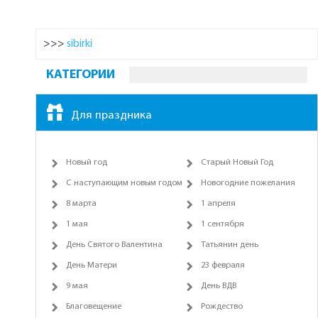
>>>
sibirki
КАТЕГОРИИ
Для праздника
Новый год
Старый Новый Год
С наступающим новым годом
Новогодние пожелания
8 марта
1 апреля
1 мая
1 сентября
День Святого Валентина
Татьянин день
День Матери
23 февраля
9 мая
День ВДВ
Благовещение
Рождество