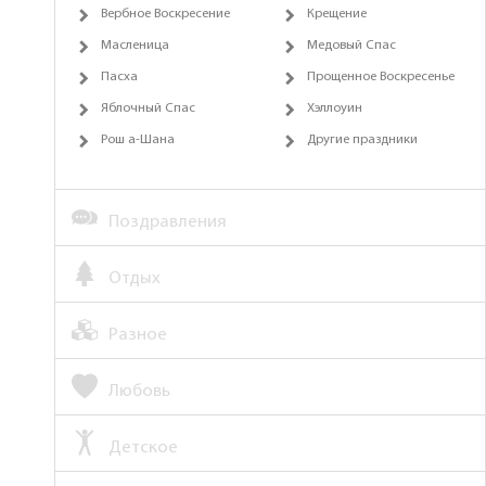
Вербное Воскресение
Крещение
Масленица
Медовый Спас
Пасха
Прощенное Воскресенье
Яблочный Спас
Хэллоуин
Рош а-Шана
Другие праздники
Поздравления
Отдых
Разное
Любовь
Детское