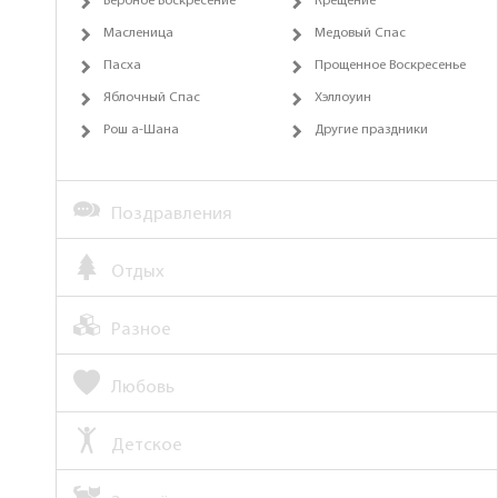
Вербное Воскресение
Крещение
Масленица
Медовый Спас
Пасха
Прощенное Воскресенье
Яблочный Спас
Хэллоуин
Рош а-Шана
Другие праздники
Поздравления
Отдых
Разное
Любовь
Детское