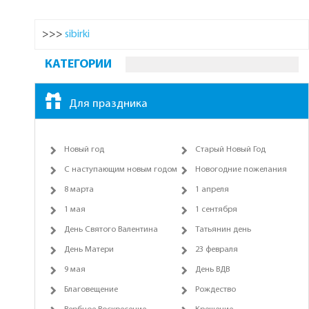
>>>
sibirki
КАТЕГОРИИ
Для праздника
Новый год
Старый Новый Год
С наступающим новым годом
Новогодние пожелания
8 марта
1 апреля
1 мая
1 сентября
День Святого Валентина
Татьянин день
День Матери
23 февраля
9 мая
День ВДВ
Благовещение
Рождество