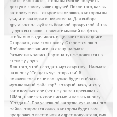
сайте "Вконтакте", чтобы вы смогли получить
доступ к списку ваших друзей. После того, как вы
авторизуетесь - откроется окошко, в котором вы
увидите аваткрки и ники/имена. Для выбора
друга воспользуйтесь боковой прокруткой. И так
- друга вы нашли - нажмите мышкой на фото,
чтобы оно выделилось и щелкните по надписи -
Отправить, она стоит внизу. Откроется окно -
Добавление записи на стену, нажмите -
Разместить запись. Картина тут же появится на
стенке у друга.
Для того, чтобы создать муз открытку - Нажмите
на кнопку "Создать муз. открытки". В
появившемся окне вам нужно будет выбрать
музыкальный файл .mp3, который находится у
вас в компьютере (вес не должен превышать
10Mb) , написать свое письмо и нажать кнопку -
"Создать" . При успешной загрузке музыкального
файла, откроется окно, в котором будет вам
предложено ввести имя и адрес получателя, имя