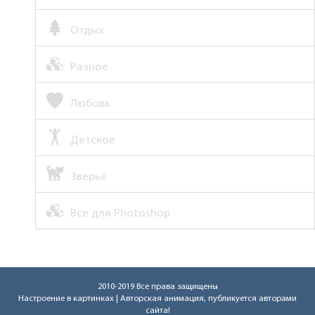
Отдых
Разное
Любовь
Детское
Зверьё
Все для Photoshop
2010-2019 Все права защищены
Настроение в картинках
| Авторская анимация, публикуется авторами
сайта!