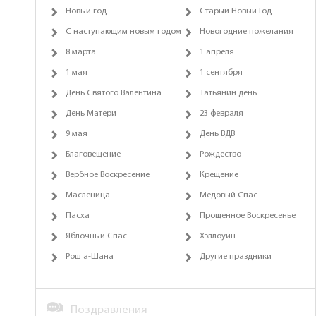
Новый год
Старый Новый Год
С наступающим новым годом
Новогодние пожелания
8 марта
1 апреля
1 мая
1 сентября
День Святого Валентина
Татьянин день
День Матери
23 февраля
9 мая
День ВДВ
Благовещение
Рождество
Вербное Воскресение
Крещение
Масленица
Медовый Спас
Пасха
Прощенное Воскресенье
Яблочный Спас
Хэллоуин
Рош а-Шана
Другие праздники
Поздравления