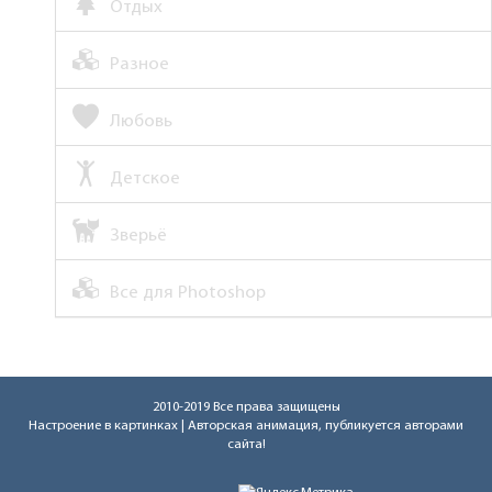
Отдых
Разное
Любовь
Детское
Зверьё
Все для Photoshop
2010-2019 Все права защищены
Настроение в картинках
| Авторская анимация, публикуется авторами
сайта!