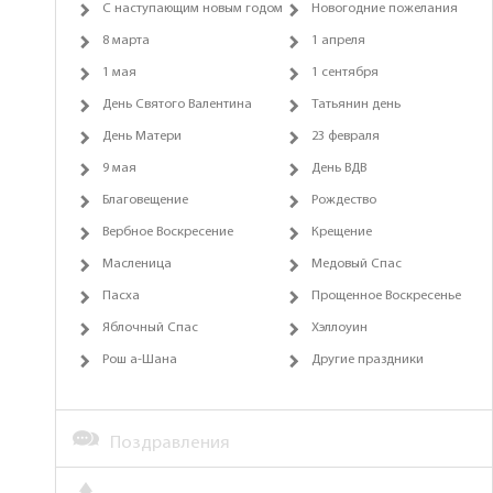
С наступающим новым годом
Новогодние пожелания
8 марта
1 апреля
1 мая
1 сентября
День Святого Валентина
Татьянин день
День Матери
23 февраля
9 мая
День ВДВ
Благовещение
Рождество
Вербное Воскресение
Крещение
Масленица
Медовый Спас
Пасха
Прощенное Воскресенье
Яблочный Спас
Хэллоуин
Рош а-Шана
Другие праздники
Поздравления