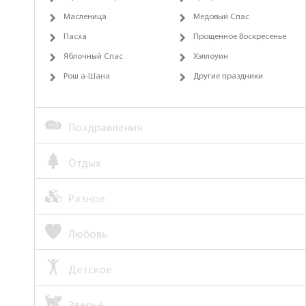
Масленица
Медовый Спас
Пасха
Прощенное Воскресенье
Яблочный Спас
Хэллоуин
Рош а-Шана
Другие праздники
Поздравления
Отдых
Разное
Любовь
Детское
Зверьё