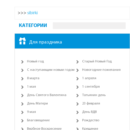
>>>
sibirki
КАТЕГОРИИ
Для праздника
Новый год
Старый Новый Год
С наступающим новым годом
Новогодние пожелания
8 марта
1 апреля
1 мая
1 сентября
День Святого Валентина
Татьянин день
День Матери
23 февраля
9 мая
День ВДВ
Благовещение
Рождество
Вербное Воскресение
Крещение