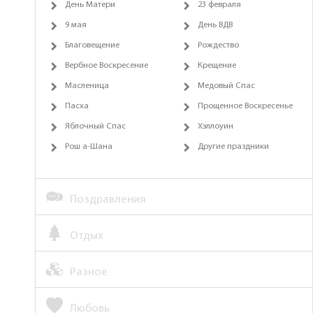
День Матери
23 февраля
9 мая
День ВДВ
Благовещение
Рождество
Вербное Воскресение
Крещение
Масленица
Медовый Спас
Пасха
Прощенное Воскресенье
Яблочный Спас
Хэллоуин
Рош а-Шана
Другие праздники
Поздравления
Отдых
Разное
Любовь