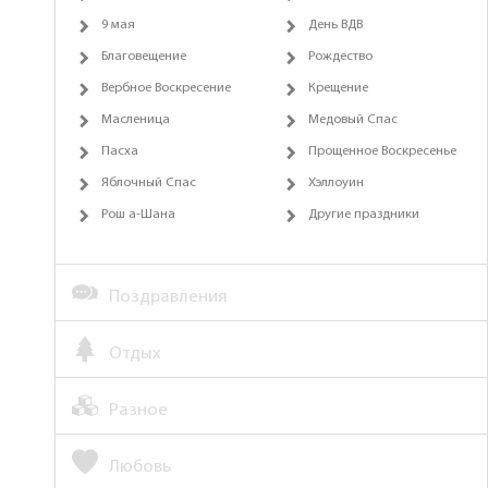
9 мая
День ВДВ
Благовещение
Рождество
Вербное Воскресение
Крещение
Масленица
Медовый Спас
Пасха
Прощенное Воскресенье
Яблочный Спас
Хэллоуин
Рош а-Шана
Другие праздники
Поздравления
Отдых
Разное
Любовь