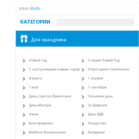
>>>
sibirki
КАТЕГОРИИ
Для праздника
Новый год
Старый Новый Год
С наступающим новым годом
Новогодние пожелания
8 марта
1 апреля
1 мая
1 сентября
День Святого Валентина
Татьянин день
День Матери
23 февраля
9 мая
День ВДВ
Благовещение
Рождество
Вербное Воскресение
Крещение