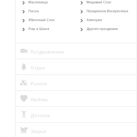
Масленица
Медовый Спас
Пасха
Прощенное Воскресенье
Яблочный Спас
Хэллоуин
Рош а-Шана
Другие праздники
Поздравления
Отдых
Разное
Любовь
Детское
Зверьё