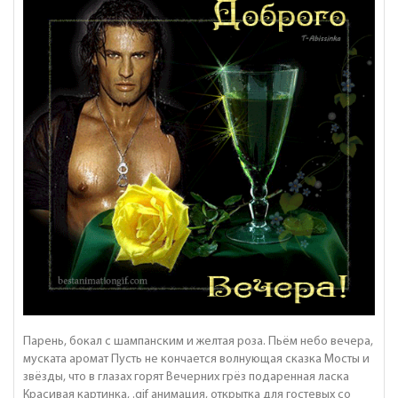
Парень, бокал с шампанским и желтая роза. Пьём небо вечера,
муската аромат Пусть не кончается волнующая сказка Мосты и
звёзды, что в глазах горят Вечерних грёз подаренная ласка
Красивая картинка, .gif анимация, открытка для гостевых со