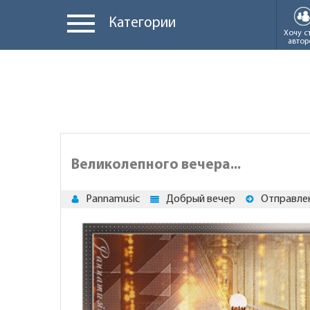
Категории
Хочу с
автор
Великолепного вечера...
Pannamusic
Добрый вечер
Отправлен