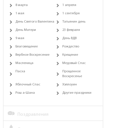
8 марта
1 апреля
1 мая
1 сентября
День Святого Валентина
Татьянин день
День Матери
23 февраля
9 мая
День ВДВ
Благовещение
Рождество
Вербное Воскресение
Крещение
Масленица
Медовый Спас
Пасха
Прощенное
Воскресенье
Яблочный Спас
Хэллоуин
Рош а-Шана
Другие праздники
Поздравления