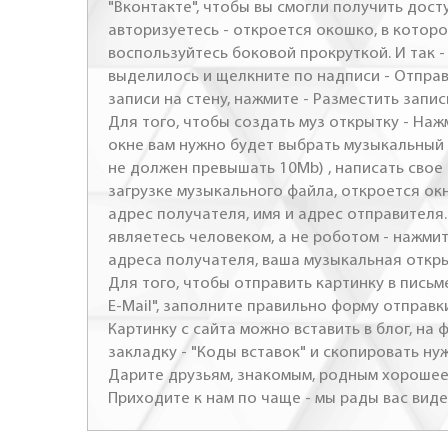
"Вконтакте", чтобы вы смогли получить досту
авторизуетесь - откроется окошко, в которо
воспользуйтесь боковой прокруткой. И так 
выделилось и щелкните по надписи - Отправ
записи на стену, нажмите - Разместить запись
Для того, чтобы создать муз открытку - Наж
окне вам нужно будет выбрать музыкальный 
не должен превышать 10Mb) , написать свое 
загрузке музыкального файла, откроется ок
адрес получателя, имя и адрес отправителя.
являетесь человеком, а не роботом - нажми
адреса получателя, ваша музыкальная откр
Для того, чтобы отправить картинку в письме
E-Mail", заполните правильно форму отправк
Картинку с сайта можно вставить в блог, на
закладку - "Коды вставок" и скопировать ну
Дарите друзьям, знакомым, родным хорошее 
Приходите к нам по чаще - мы рады вас виде