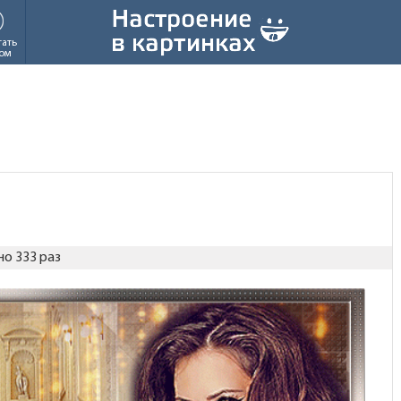
тать
ом
о 333 раз