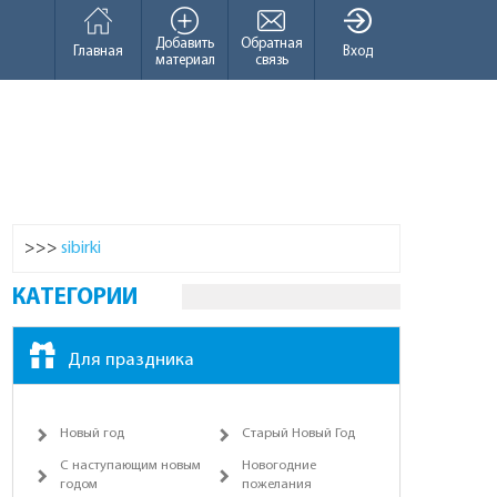
Добавить
Обратная
Главная
Вход
материал
связь
>>>
sibirki
КАТЕГОРИИ
Для праздника
Новый год
Старый Новый Год
С наступающим новым
Новогодние
годом
пожелания