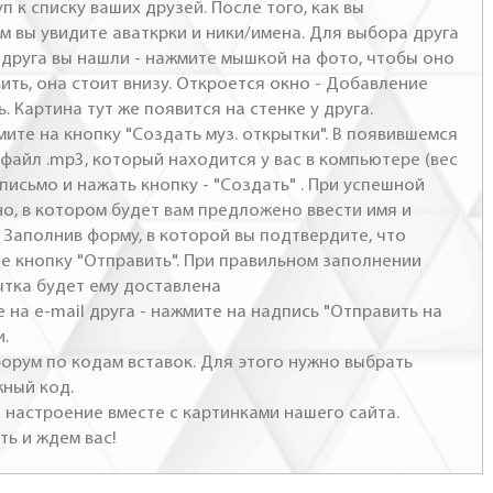
п к списку ваших друзей. После того, как вы
м вы увидите аваткрки и ники/имена. Для выбора друга
- друга вы нашли - нажмите мышкой на фото, чтобы оно
ить, она стоит внизу. Откроется окно - Добавление
. Картина тут же появится на стенке у друга.
мите на кнопку "Создать муз. открытки". В появившемся
файл .mp3, который находится у вас в компьютере (вес
письмо и нажать кнопку - "Создать" . При успешной
но, в котором будет вам предложено ввести имя и
 Заполнив форму, в которой вы подтвердите, что
те кнопку "Отправить". При правильном заполнении
ытка будет ему доставлена
 на e-mail друга - нажмите на надпись "Отправить на
и.
 форум по кодам вставок. Для этого нужно выбрать
жный код.
настроение вместе с картинками нашего сайта.
ть и ждем вас!