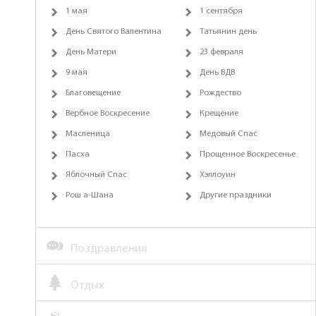
1 мая
1 сентября
День Святого Валентина
Татьянин день
День Матери
23 февраля
9 мая
День ВДВ
Благовещение
Рождество
Вербное Воскресение
Крещение
Масленица
Медовый Спас
Пасха
Прощенное Воскресенье
Яблочный Спас
Хэллоуин
Рош а-Шана
Другие праздники
Поздравления
Отдых