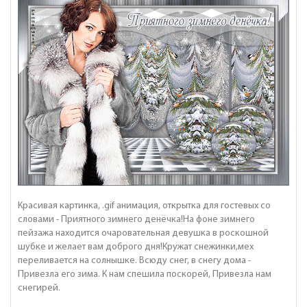
Красивая картинка, .gif анимация, открытка для гостевых со
словами - Приятного зимнего денёчка!На фоне зимнего
пейзажа находится очаровательная девушка в роскошной
шубке и желает вам доброго дня!Кружат снежинки,мех
переливается на солнышке. Всюду снег, в снегу дома -
Привезла его зима. К нам спешила поскорей, Привезла нам
снегирей.