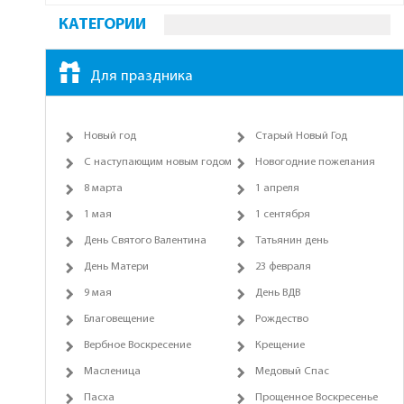
КАТЕГОРИИ
Для праздника
Новый год
Старый Новый Год
С наступающим новым годом
Новогодние пожелания
8 марта
1 апреля
1 мая
1 сентября
День Святого Валентина
Татьянин день
День Матери
23 февраля
9 мая
День ВДВ
Благовещение
Рождество
Вербное Воскресение
Крещение
Масленица
Медовый Спас
Пасха
Прощенное Воскресенье