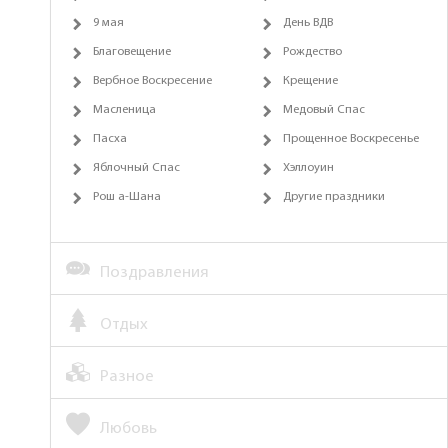
9 мая
День ВДВ
Благовещение
Рождество
Вербное Воскресение
Крещение
Масленица
Медовый Спас
Пасха
Прощенное Воскресенье
Яблочный Спас
Хэллоуин
Рош а-Шана
Другие праздники
Поздравления
Отдых
Разное
Любовь