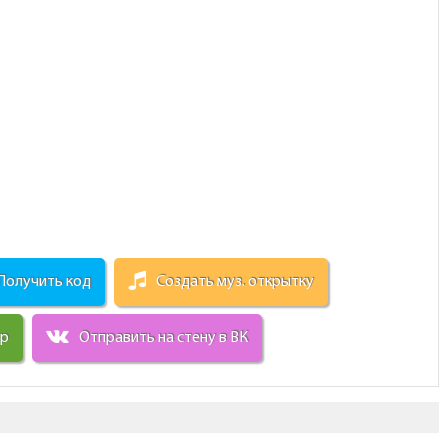
Получить код
Создать муз. открытку
ир
Отправить на стену в ВК