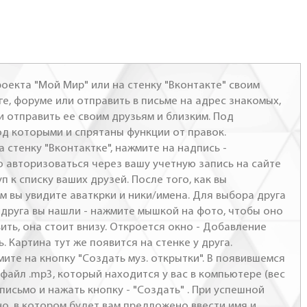
оекта "Мой Мир" или на стенку "Вконтакте" своим
ге, форуме или отправить в письме на адрес знакомых,
и отправить ее своим друзьям и близким. Под
од которыми и спрятаны функции от правок.
а стенку "Вконтактке", нажмите на надпись -
о авторизоваться через вашу учетную запись на сайте
п к списку ваших друзей. После того, как вы
м вы увидите аваткрки и ники/имена. Для выбора друга
- друга вы нашли - нажмите мышкой на фото, чтобы оно
ить, она стоит внизу. Откроется окно - Добавление
. Картина тут же появится на стенке у друга.
мите на кнопку "Создать муз. открытки". В появившемся
файл .mp3, который находится у вас в компьютере (вес
письмо и нажать кнопку - "Создать" . При успешной
но, в котором будет вам предложено ввести имя и