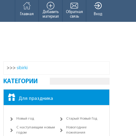
Добавить
Обратная
Главная
Вход
материал
связь
>>>
sibirki
КАТЕГОРИИ
Для праздника
Новый год
Старый Новый Год
С наступающим новым
Новогодние
годом
пожелания