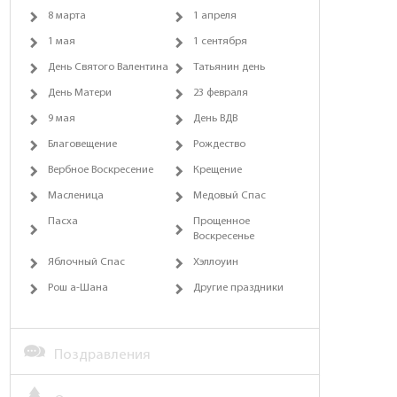
8 марта
1 апреля
1 мая
1 сентября
День Святого Валентина
Татьянин день
День Матери
23 февраля
9 мая
День ВДВ
Благовещение
Рождество
Вербное Воскресение
Крещение
Масленица
Медовый Спас
Пасха
Прощенное
Воскресенье
Яблочный Спас
Хэллоуин
Рош а-Шана
Другие праздники
Поздравления