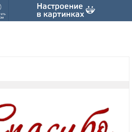
тать
ом