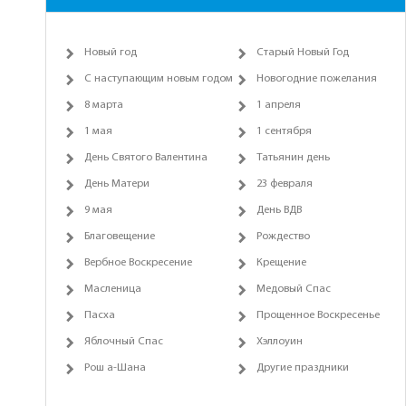
Новый год
Старый Новый Год
С наступающим новым годом
Новогодние пожелания
8 марта
1 апреля
1 мая
1 сентября
День Святого Валентина
Татьянин день
День Матери
23 февраля
9 мая
День ВДВ
Благовещение
Рождество
Вербное Воскресение
Крещение
Масленица
Медовый Спас
Пасха
Прощенное Воскресенье
Яблочный Спас
Хэллоуин
Рош а-Шана
Другие праздники