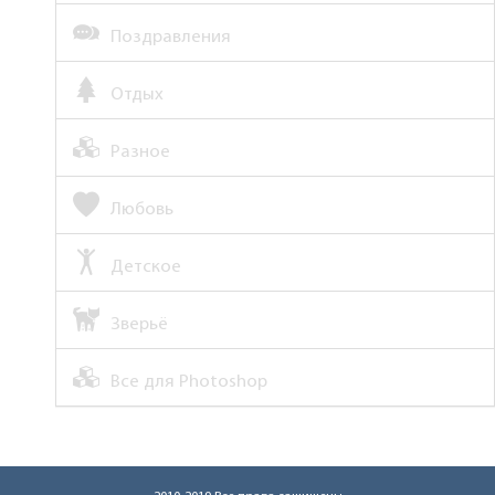
Поздравления
Отдых
Разное
Любовь
Детское
Зверьё
Все для Photoshop