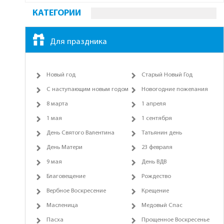
КАТЕГОРИИ
Для праздника
Новый год
Старый Новый Год
С наступающим новым годом
Новогодние пожелания
8 марта
1 апреля
1 мая
1 сентября
День Святого Валентина
Татьянин день
День Матери
23 февраля
9 мая
День ВДВ
Благовещение
Рождество
Вербное Воскресение
Крещение
Масленица
Медовый Спас
Пасха
Прощенное Воскресенье