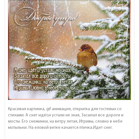
Красивая картинка, gif анимация, открытка для гостевых со
стихами: А снег идёт,и устали не зная, Засыпал все дороги и
мосты. Его снежинки, на ветру летая, Игривы, словно в небе
мотыльки. На еловой ветке качается птичка.Идет снег.