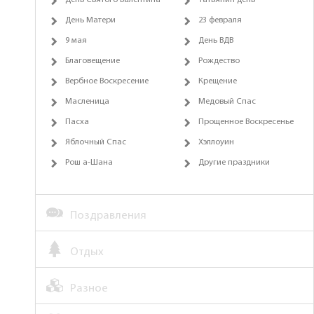
День Святого Валентина
Татьянин день
День Матери
23 февраля
9 мая
День ВДВ
Благовещение
Рождество
Вербное Воскресение
Крещение
Масленица
Медовый Спас
Пасха
Прощенное Воскресенье
Яблочный Спас
Хэллоуин
Рош а-Шана
Другие праздники
Поздравления
Отдых
Разное