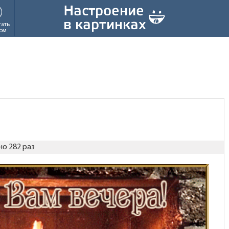
тать
ом
о 282 раз