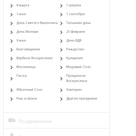
8 марта
1 апреля
1 мая
1 сентября
День Святого Валентина
Татьянин день
День Матери
23 февраля
9 мая
День ВДВ
Благовещение
Рождество
Вербное Воскресение
Крещение
Масленица
Медовый Спас
Пасха
Прощенное
Воскресенье
Яблочный Спас
Хэллоуин
Рош а-Шана
Другие праздники
Поздравления