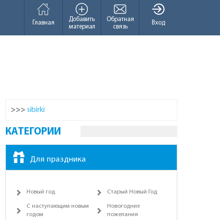
Добавить
Обратная
Главная
Вход
материал
связь
>>>
sibirki
КАТЕГОРИИ
Для праздника
Новый год
Старый Новый Год
С наступающим новым
Новогодние
годом
пожелания