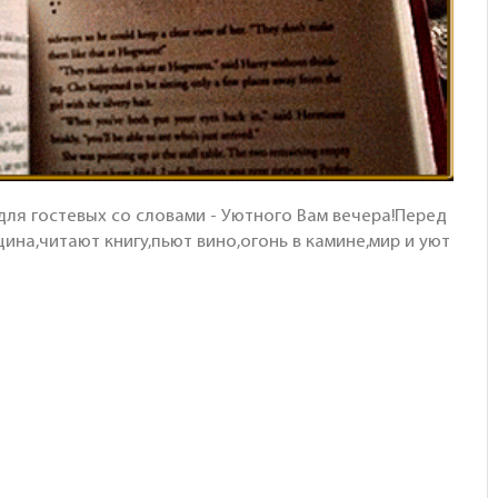
для гостевых со словами - Уютного Вам вечера!Перед
на,читают книгу,пьют вино,огонь в камине,мир и уют