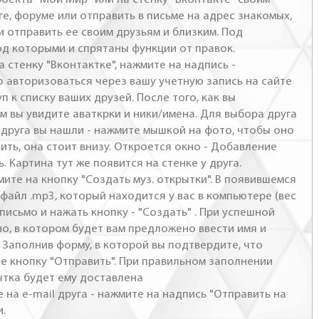
ге, форуме или отправить в письме на адрес знакомых,
и отправить ее своим друзьям и близким. Под
од которыми и спрятаны функции от правок.
а стенку "Вконтактке", нажмите на надпись -
о авторизоваться через вашу учетную запись на сайте
п к списку ваших друзей. После того, как вы
м вы увидите аваткрки и ники/имена. Для выбора друга
- друга вы нашли - нажмите мышкой на фото, чтобы оно
ить, она стоит внизу. Откроется окно - Добавление
. Картина тут же появится на стенке у друга.
мите на кнопку "Создать муз. открытки". В появившемся
файл .mp3, который находится у вас в компьютере (вес
письмо и нажать кнопку - "Создать" . При успешной
но, в котором будет вам предложено ввести имя и
 Заполнив форму, в которой вы подтвердите, что
те кнопку "Отправить". При правильном заполнении
ытка будет ему доставлена
 на e-mail друга - нажмите на надпись "Отправить на
и.