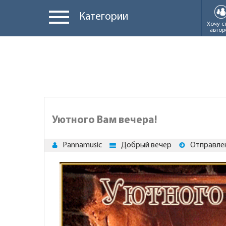
Категории
Хочу с
автор
Уютного Вам вечера!
Pannamusic
Добрый вечер
Отправлен