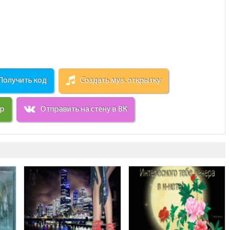
Получить код
Создать муз. открытку
ир
Отправить на стену в ВК