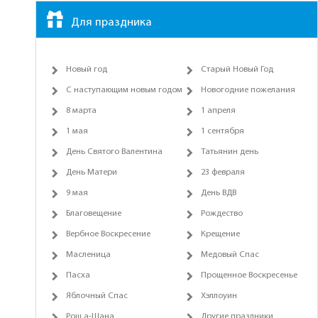
Для праздника
Новый год
Старый Новый Год
С наступающим новым годом
Новогодние пожелания
8 марта
1 апреля
1 мая
1 сентября
День Святого Валентина
Татьянин день
День Матери
23 февраля
9 мая
День ВДВ
Благовещение
Рождество
Вербное Воскресение
Крещение
Масленица
Медовый Спас
Пасха
Прощенное Воскресенье
Яблочный Спас
Хэллоуин
Рош а-Шана
Другие праздники