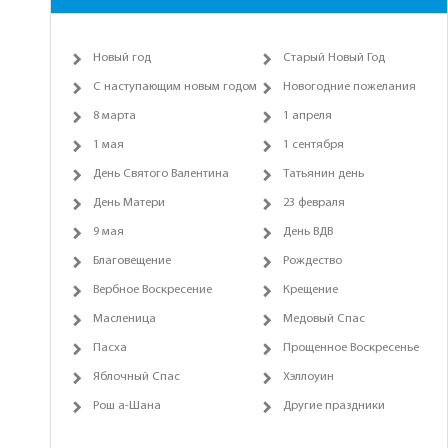
Новый год
Старый Новый Год
С наступающим новым годом
Новогодние пожелания
8 марта
1 апреля
1 мая
1 сентября
День Святого Валентина
Татьянин день
День Матери
23 февраля
9 мая
День ВДВ
Благовещение
Рождество
Вербное Воскресение
Крещение
Масленица
Медовый Спас
Пасха
Прощенное Воскресенье
Яблочный Спас
Хэллоуин
Рош а-Шана
Другие праздники