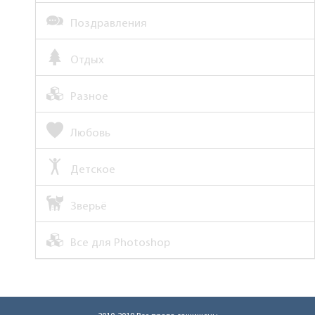
Поздравления
Отдых
Разное
Любовь
Детское
Зверьё
Все для Photoshop