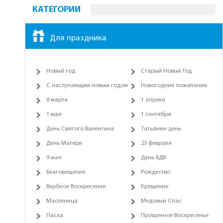
КАТЕГОРИИ
Для праздника
Новый год
Старый Новый Год
С наступающим новым годом
Новогодние пожелания
8 марта
1 апреля
1 мая
1 сентября
День Святого Валентина
Татьянин день
День Матери
23 февраля
9 мая
День ВДВ
Благовещение
Рождество
Вербное Воскресение
Крещение
Масленица
Медовый Спас
Пасха
Прощенное Воскресенье