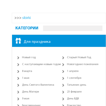
>>>
sibirki
КАТЕГОРИИ
Для праздника
Новый год
Старый Новый Год
С наступающим новым годом
Новогодние пожелания
8 марта
1 апреля
1 мая
1 сентября
День Святого Валентина
Татьянин день
День Матери
23 февраля
9 мая
День ВДВ
Благовещение
Рождество