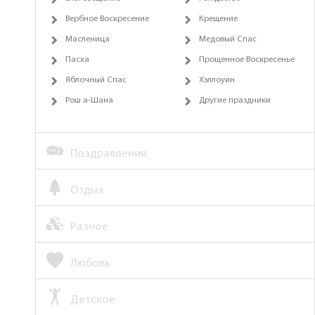
Вербное Воскресение
Крещение
Масленица
Медовый Спас
Пасха
Прощенное Воскресенье
Яблочный Спас
Хэллоуин
Рош а-Шана
Другие праздники
Поздравления
Отдых
Разное
Любовь
Детское