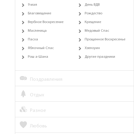
9 мая
День ВДВ
Благовещение
Рождество
Вербное Воскресение
Крещение
Масленица
Медовый Спас
Пасха
Прощенное Воскресенье
Яблочный Спас
Хэллоуин
Рош а-Шана
Другие праздники
Поздравления
Отдых
Разное
Любовь