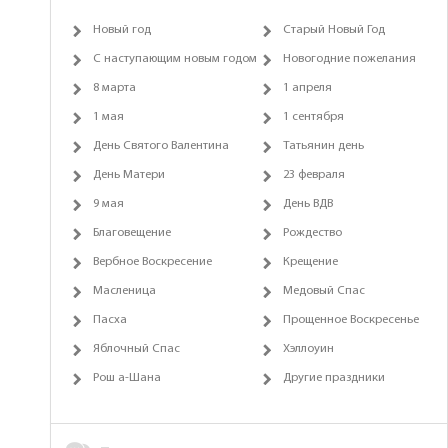
Новый год
Старый Новый Год
С наступающим новым годом
Новогодние пожелания
8 марта
1 апреля
1 мая
1 сентября
День Святого Валентина
Татьянин день
День Матери
23 февраля
9 мая
День ВДВ
Благовещение
Рождество
Вербное Воскресение
Крещение
Масленица
Медовый Спас
Пасха
Прощенное Воскресенье
Яблочный Спас
Хэллоуин
Рош а-Шана
Другие праздники