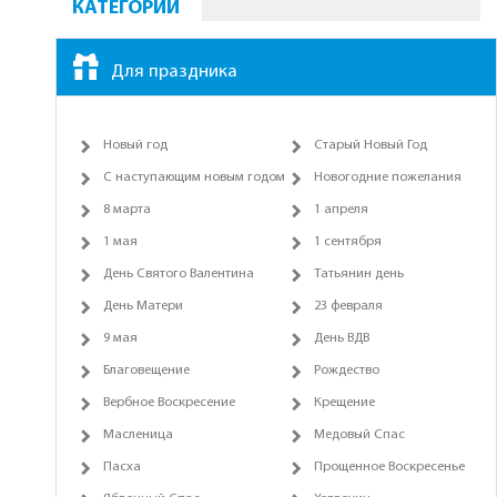
КАТЕГОРИИ
Для праздника
Новый год
Старый Новый Год
С наступающим новым годом
Новогодние пожелания
8 марта
1 апреля
1 мая
1 сентября
День Святого Валентина
Татьянин день
День Матери
23 февраля
9 мая
День ВДВ
Благовещение
Рождество
Вербное Воскресение
Крещение
Масленица
Медовый Спас
Пасха
Прощенное Воскресенье