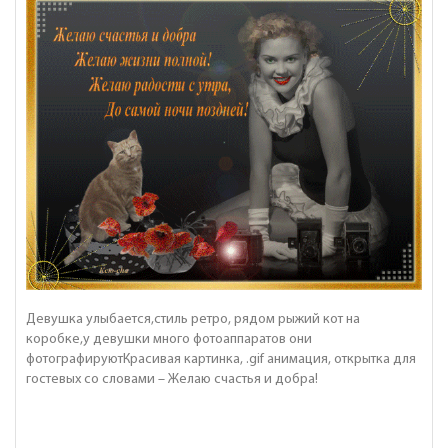
Девушка улыбается,стиль ретро, рядом рыжий кот на
коробке,у девушки много фотоаппаратов они
фотографируютКрасивая картинка, .gif анимация, открытка для
гостевых со словами – Желаю счастья и добра!