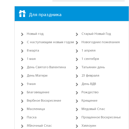
Для праздника
Новый год
Старый Новый Год
С наступающим новым годом
Новогодние пожелания
8 марта
1 апреля
1 мая
1 сентября
День Святого Валентина
Татьянин день
День Матери
23 февраля
9 мая
День ВДВ
Благовещение
Рождество
Вербное Воскресение
Крещение
Масленица
Медовый Спас
Пасха
Прощенное Воскресенье
Яблочный Спас
Хэллоуин