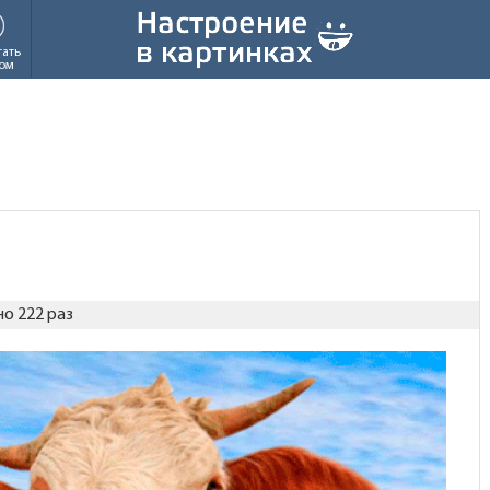
тать
ом
о 222 раз