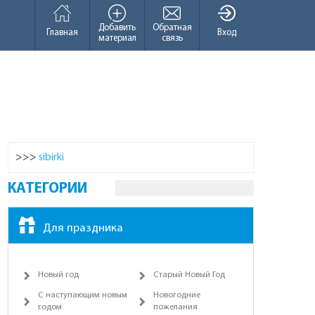
Добавить
Обратная
Главная
Вход
материал
связь
>>>
sibirki
КАТЕГОРИИ
Для праздника
Новый год
Старый Новый Год
С наступающим новым
Новогодние
годом
пожелания