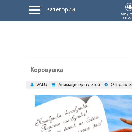
Категории
Хочу с
автор
Коровушка
VALU
Анимация для детей
Отправлен