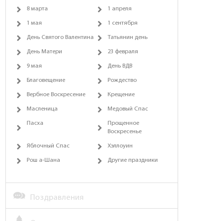
8 марта
1 апреля
1 мая
1 сентября
День Святого Валентина
Татьянин день
День Матери
23 февраля
9 мая
День ВДВ
Благовещение
Рождество
Вербное Воскресение
Крещение
Масленица
Медовый Спас
Пасха
Прощенное
Воскресенье
Яблочный Спас
Хэллоуин
Рош а-Шана
Другие праздники
Поздравления