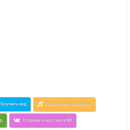
Получить код
Создать муз. открытку
ир
Отправить на стену в ВК