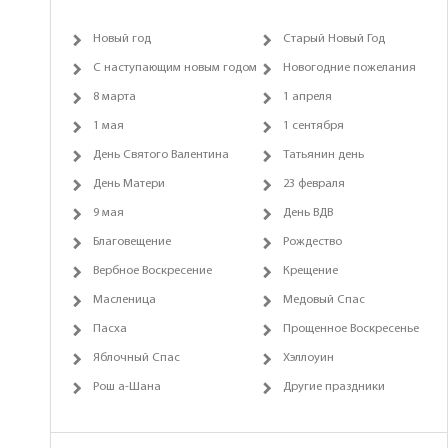
Новый год
Старый Новый Год
С наступающим новым годом
Новогодние пожелания
8 марта
1 апреля
1 мая
1 сентября
День Святого Валентина
Татьянин день
День Матери
23 февраля
9 мая
День ВДВ
Благовещение
Рождество
Вербное Воскресение
Крещение
Масленица
Медовый Спас
Пасха
Прощенное Воскресенье
Яблочный Спас
Хэллоуин
Рош а-Шана
Другие праздники