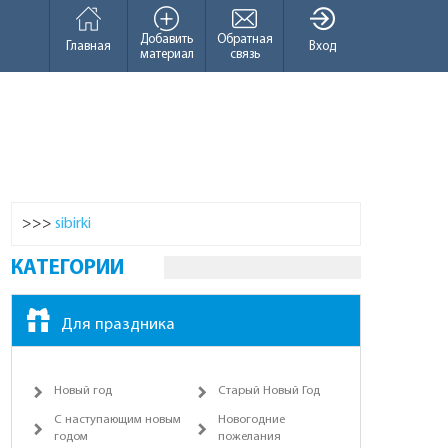
Добавить
Обратная
Главная
Вход
материал
связь
>>>
sibirki
КАТЕГОРИИ
Для праздника
Новый год
Старый Новый Год
С наступающим новым
Новогодние
годом
пожелания