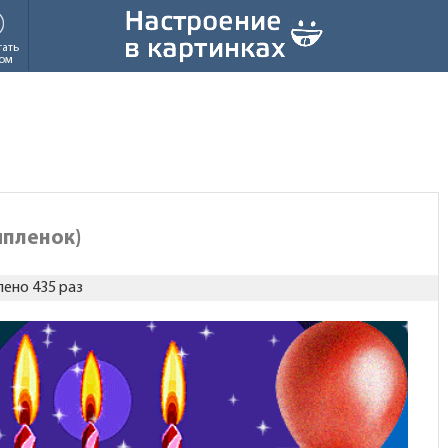
тать
ом
ыпленок)
ено 435 раз