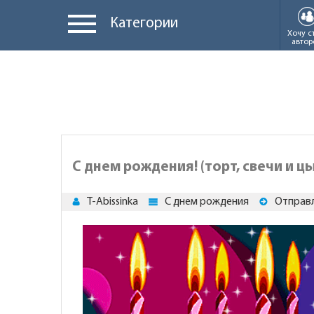
Категории
Хочу с
автор
С днем рождения! (торт, свечи и ц
T-Abissinka
С днем рождения
Отправл