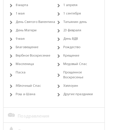
8 марта
1 апреля
1 мая
1 сентября
День Святого Валентина
Татьянин день
День Матери
23 февраля
9 мая
День ВДВ
Благовещение
Рождество
Вербное Воскресение
Крещение
Масленица
Медовый Спас
Пасха
Прощенное
Воскресенье
Яблочный Спас
Хэллоуин
Рош а-Шана
Другие праздники
Поздравления