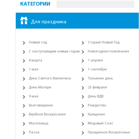
КАТЕГОРИИ
Для праздника
Новый год
Старый Новый Год
С наступающим новым годом
Новогодние пожелания
8 марта
1 апреля
1 мая
1 сентября
День Святого Валентина
Татьянин день
День Матери
23 февраля
9 мая
День ВДВ
Благовещение
Рождество
Вербное Воскресение
Крещение
Масленица
Медовый Спас
Пасха
Прощенное Воскресенье