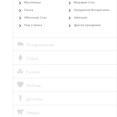
Масленица
Медовый Спас
Пасха
Прощенное Воскресенье
Яблочный Спас
Хэллоуин
Рош а-Шана
Другие праздники
Поздравления
Отдых
Разное
Любовь
Детское
Зверьё