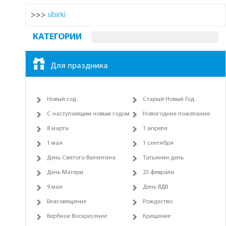
>>>
sibirki
КАТЕГОРИИ
Для праздника
Новый год
Старый Новый Год
С наступающим новым годом
Новогодние пожелания
8 марта
1 апреля
1 мая
1 сентября
День Святого Валентина
Татьянин день
День Матери
23 февраля
9 мая
День ВДВ
Благовещение
Рождество
Вербное Воскресение
Крещение