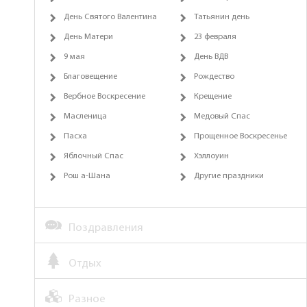
День Святого Валентина
Татьянин день
День Матери
23 февраля
9 мая
День ВДВ
Благовещение
Рождество
Вербное Воскресение
Крещение
Масленица
Медовый Спас
Пасха
Прощенное Воскресенье
Яблочный Спас
Хэллоуин
Рош а-Шана
Другие праздники
Поздравления
Отдых
Разное