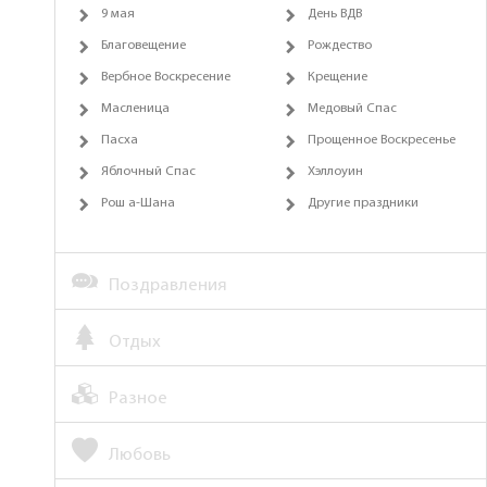
9 мая
День ВДВ
Благовещение
Рождество
Вербное Воскресение
Крещение
Масленица
Медовый Спас
Пасха
Прощенное Воскресенье
Яблочный Спас
Хэллоуин
Рош а-Шана
Другие праздники
Поздравления
Отдых
Разное
Любовь