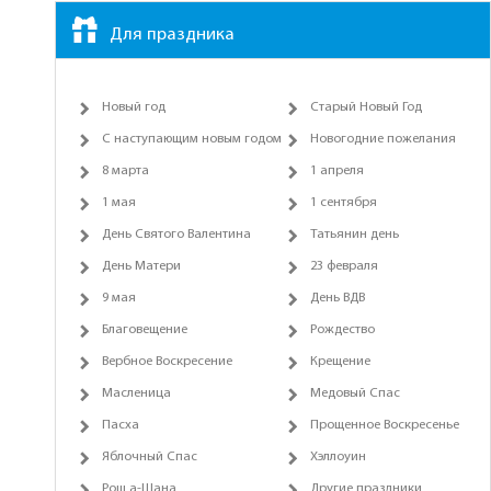
Для праздника
Новый год
Старый Новый Год
С наступающим новым годом
Новогодние пожелания
8 марта
1 апреля
1 мая
1 сентября
День Святого Валентина
Татьянин день
День Матери
23 февраля
9 мая
День ВДВ
Благовещение
Рождество
Вербное Воскресение
Крещение
Масленица
Медовый Спас
Пасха
Прощенное Воскресенье
Яблочный Спас
Хэллоуин
Рош а-Шана
Другие праздники