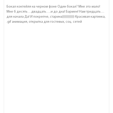
Бокал коктейля на черном фоне Один бокал? Мне это мало!
Мне б десять…двадцать….и до дна! Бармен! Нам тридцать…
для начала Да! И покрепче, старина)))))))))))) Красивая картинка,
.gif анимация, открытка для гостевых, соц. сетей