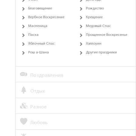
Благовещение
Рождество
Вербное Воскресение
Крещение
Масленица
Медовый Спас
Пасха
Прощенное Воскресенье
Яблочный Спас
Хэллоуин
Рош а-Шана
Другие праздники
Поздравления
Отдых
Разное
Любовь