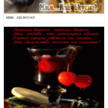
МММ…КАК ВКУСНО!