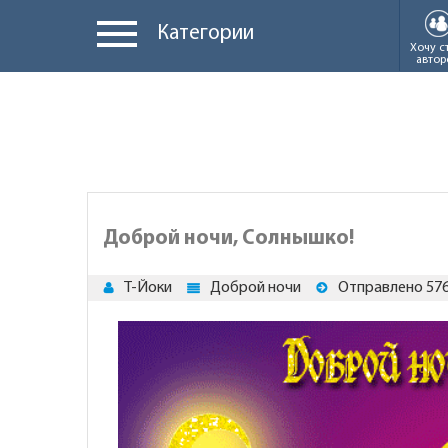
Категории
Хочу с
автор
Доброй ночи, Солнышко!
Т-Йоки
Доброй ночи
Отправлено 576