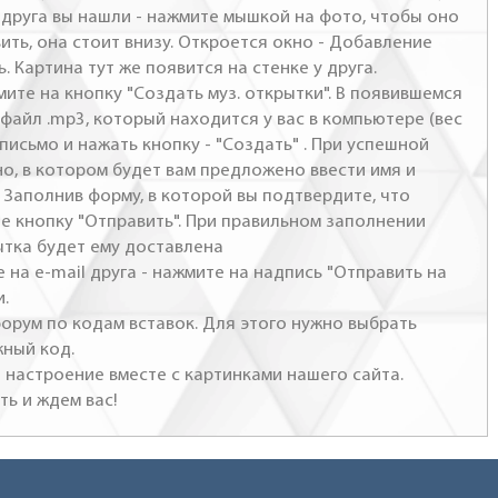
- друга вы нашли - нажмите мышкой на фото, чтобы оно
ить, она стоит внизу. Откроется окно - Добавление
. Картина тут же появится на стенке у друга.
мите на кнопку "Создать муз. открытки". В появившемся
файл .mp3, который находится у вас в компьютере (вес
письмо и нажать кнопку - "Создать" . При успешной
но, в котором будет вам предложено ввести имя и
 Заполнив форму, в которой вы подтвердите, что
те кнопку "Отправить". При правильном заполнении
ытка будет ему доставлена
 на e-mail друга - нажмите на надпись "Отправить на
и.
 форум по кодам вставок. Для этого нужно выбрать
жный код.
настроение вместе с картинками нашего сайта.
ть и ждем вас!