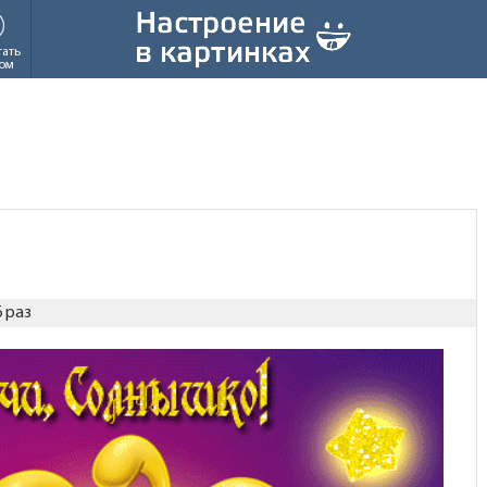
тать
ом
 раз