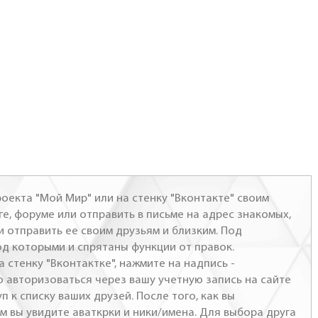
оекта "Мой Мир" или на стенку "Вконтакте" своим
ге, форуме или отправить в письме на адрес знакомых,
и отправить ее своим друзьям и близким. Под
од которыми и спрятаны функции от правок.
а стенку "Вконтактке", нажмите на надпись -
о авторизоваться через вашу учетную запись на сайте
п к списку ваших друзей. После того, как вы
м вы увидите аваткрки и ники/имена. Для выбора друга