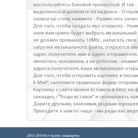
воспользуйтесь боковой прокруткой. И так 
выделилось и щелкните по надписи - Отправ
записи на стену, нажмите - Разместить запись
Для того, чтобы создать муз открытку - Наж
окне вам нужно будет выбрать музыкальный 
не должен превышать 10Mb) , написать свое 
загрузке музыкального файла, откроется ок
адрес получателя, имя и адрес отправителя.
являетесь человеком, а не роботом - нажми
адреса получателя, ваша музыкальная откр
Для того, чтобы отправить картинку в письме
E-Mail", заполните правильно форму отправк
Картинку с сайта можно вставить в блог, на
закладку - "Коды вставок" и скопировать ну
Дарите друзьям, знакомым, родным хорошее 
Приходите к нам по чаще - мы рады вас виде
2010-2019 Все права защищены