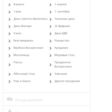
8 марта
1 апреля
1 мая
1 сентября
День Святого Валентина
Татьянин день
День Матери
23 февраля
9 мая
День ВДВ
Благовещение
Рождество
Вербное Воскресение
Крещение
Масленица
Медовый Спас
Пасха
Прощенное
Воскресенье
Яблочный Спас
Хэллоуин
Рош а-Шана
Другие праздники
Поздравления