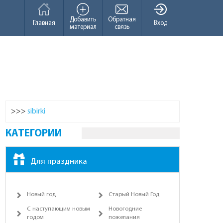
Добавить
Обратная
Главная
Вход
материал
связь
>>>
sibirki
КАТЕГОРИИ
Для праздника
Новый год
Старый Новый Год
С наступающим новым
Новогодние
годом
пожелания