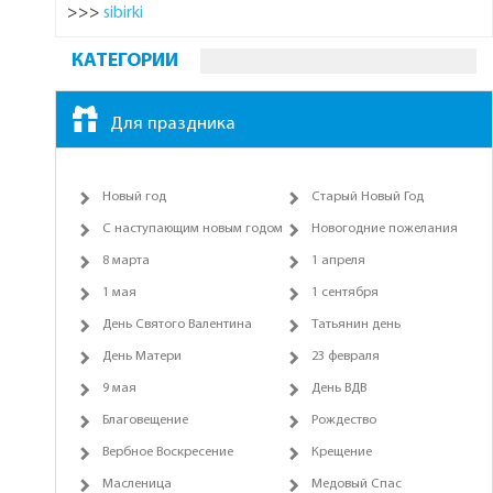
>>>
sibirki
КАТЕГОРИИ
Для праздника
Новый год
Старый Новый Год
С наступающим новым годом
Новогодние пожелания
8 марта
1 апреля
1 мая
1 сентября
День Святого Валентина
Татьянин день
День Матери
23 февраля
9 мая
День ВДВ
Благовещение
Рождество
Вербное Воскресение
Крещение
Масленица
Медовый Спас