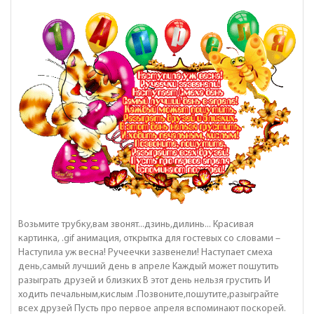
Возьмите трубку,вам звонят...дзинь,дилинь... Красивая
картинка, .gif анимация, открытка для гостевых со словами –
Наступила уж весна! Ручеечки зазвенели! Наступает смеха
день,самый лучший день в апреле Каждый может пошутить
разыграть друзей и близких В этот день нельзя грустить И
ходить печальным,кислым .Позвоните,пошутите,разыграйте
всех друзей Пусть про первое апреля вспоминают поскорей.